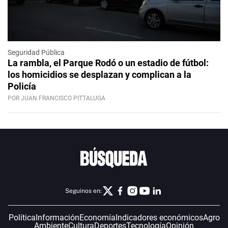
Seguridad Pública
La rambla, el Parque Rodó o un estadio de fútbol:
los homicidios se desplazan y complican a la
Policía
POR JUAN FRANCISCO PITTALUGA
Seguinos en:
Política
Información
Economía
Indicadores económicos
Agro
Ambiente
Cultura
Deportes
Tecnología
Opinión