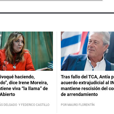
ivoqué haciendo,
Tras fallo del TCA, Antía 
do”, dice Irene Moreira,
acuerdo extrajudicial al I
iene viva “la llama” de
mantiene rescisión del co
Abierto
de arrendamiento
ÁS DELGADO
Y FEDERICO CASTILLO
POR MAURO FLORENTÍN