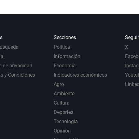
s
Secciones
Segui
Búsqueda
Política
X
al
Información
Faceb
s de privacidad
Economía
Insta
s y Condiciones
Indicadores económicos
Youtu
Agro
Linke
Ambiente
Cultura
Deportes
Tecnología
Opinión