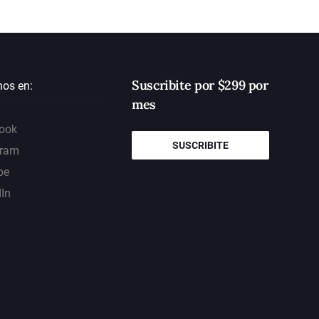
Suscribite por $299 por
nos en:
mes
ook
SUSCRIBITE
gram
be
dIn