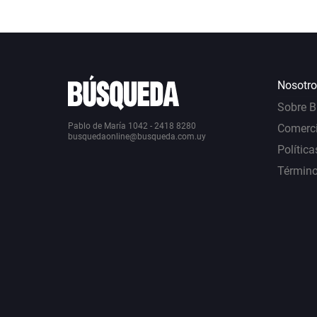
Nosotro
Sobre 
Pablo de María 1042 - 2418 8280
Comerci
busquedaonline@busqueda.com.uy
Política
Término