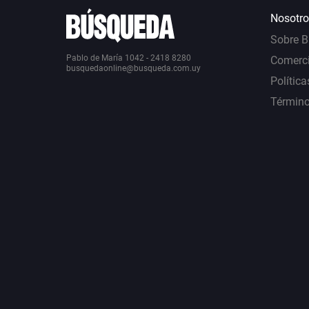
Nosotro
Sobre 
Pablo de María 1042 - 2418 8280
Comerci
busquedaonline@busqueda.com.uy
Política
Término