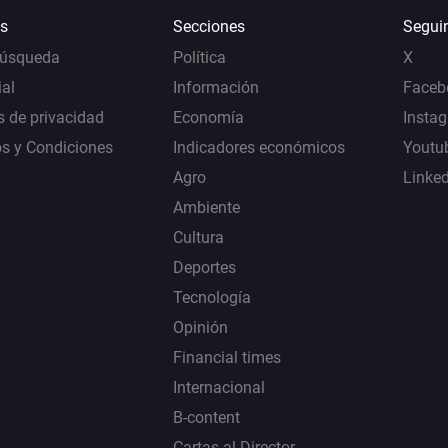
s
Secciones
Segui
Búsqueda
Política
X
al
Información
Faceb
s de privacidad
Economía
Insta
s y Condiciones
Indicadores económicos
Youtu
Agro
Linke
Ambiente
Cultura
Deportes
Tecnología
Opinión
Financial times
Internacional
B-content
Cartas al Director