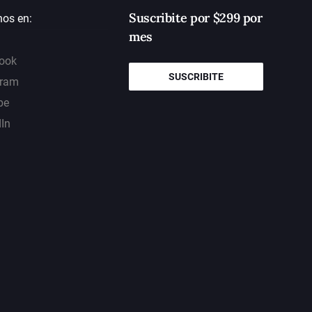
Suscribite por $299 por
nos en:
mes
ook
SUSCRIBITE
gram
be
dIn