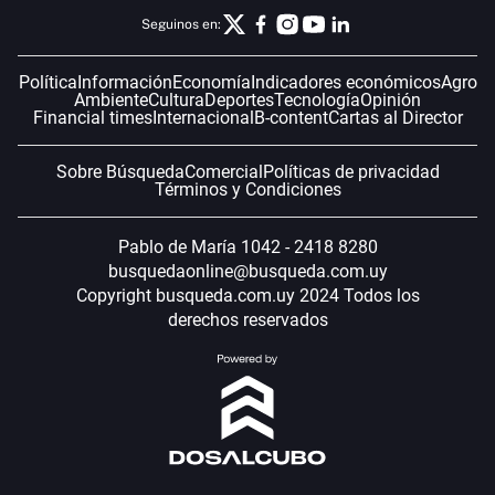
Seguinos en:
Política
Información
Economía
Indicadores económicos
Agro
Ambiente
Cultura
Deportes
Tecnología
Opinión
Financial times
Internacional
B-content
Cartas al Director
Sobre Búsqueda
Comercial
Políticas de privacidad
Términos y Condiciones
Pablo de María 1042 - 2418 8280
busquedaonline@busqueda.com.uy
Copyright busqueda.com.uy 2024 Todos los
derechos reservados