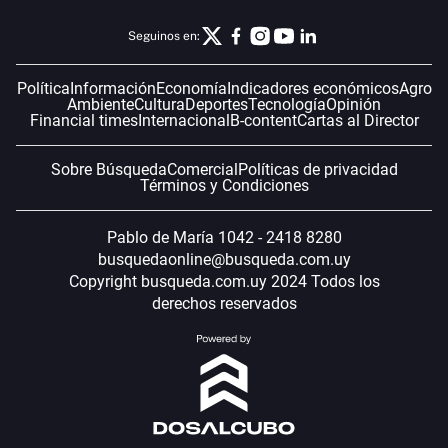
Seguinos en:
Política
Información
Economía
Indicadores económicos
Agro
Ambiente
Cultura
Deportes
Tecnología
Opinión
Financial times
Internacional
B-content
Cartas al Director
Sobre Búsqueda
Comercial
Políticas de privacidad
Términos y Condiciones
Pablo de María 1042 - 2418 8280
busquedaonline@busqueda.com.uy
Copyright busqueda.com.uy 2024 Todos los
derechos reservados