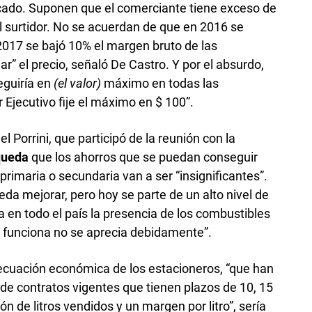
cado. Suponen que el comerciante tiene exceso de
 el surtidor. No se acuerdan de que en 2016 se
 2017 se bajó 10% el margen bruto de las
r” el precio, señaló De Castro. Y por el absurdo,
seguiría en
(el valor)
máximo en todas las
Ejecutivo fije el máximo en $ 100”.
l Porrini, que participó de la reunión con la
queda
que los ahorros que se puedan conseguir
primaria o secundaria van a ser “insignificantes”.
da mejorar, pero hoy se parte de un alto nivel de
 en todo el país la presencia de los combustibles
o funciona no se aprecia debidamente”.
ecuación económica de los estacioneros, “que han
 de contratos vigentes que tienen plazos de 10, 15
n de litros vendidos y un margen por litro”, sería