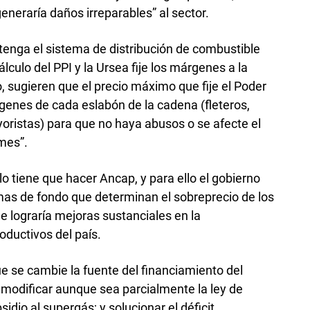
neraría daños irreparables” al sector.
enga el sistema de distribución de combustible
lculo del PPI y la Ursea fije los márgenes a la
o, sugieren que el precio máximo que fije el Poder
rgenes de cada eslabón de la cadena (fleteros,
yoristas) para que no haya abusos o se afecte el
ymes”.
lo tiene que hacer Ancap, y para ello el gobierno
mas de fondo que determinan el sobreprecio de los
e lograría mejoras sustanciales en la
oductivos del país.
que se cambie la fuente del financiamiento del
a modificar aunque sea parcialmente la ley de
idio al supergás; y solucionar el déficit