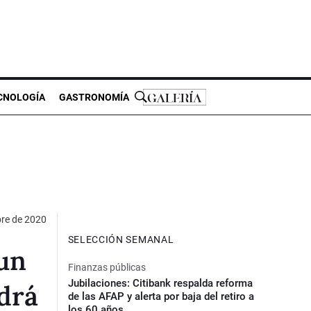
CNOLOGÍA
GASTRONOMÍA
bre de 2020
SELECCIÓN SEMANAL
 un
Finanzas públicas
Jubilaciones: Citibank respalda reforma
drá
de las AFAP y alerta por baja del retiro a
los 60 años