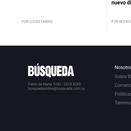
nuevo d
POR LUCAS FARÍAS
POR REDAC
Nosotro
Sobre 
Pablo de María 1042 - 2418 8280
Comerci
busquedaonline@busqueda.com.uy
Política
Término