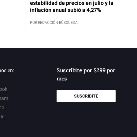
estabilidad de precios en julio y la
inflación anual subió a 4,27%
POR REDACCIÓN BÚSQUEDA
Suscribite por $299 por
nos en:
mes
ook
SUSCRIBITE
gram
be
dIn