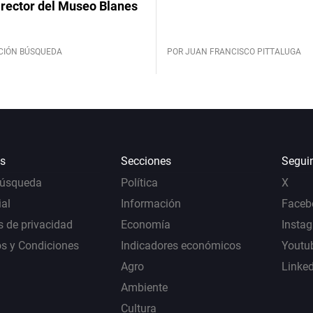
irector del Museo Blanes
CIÓN BÚSQUEDA
POR JUAN FRANCISCO PITTALUGA
s
Secciones
Segui
Búsqueda
Política
X
al
Información
Faceb
s de privacidad
Economía
Insta
s y Condiciones
Indicadores económicos
Youtu
Agro
Linke
Ambiente
Cultura