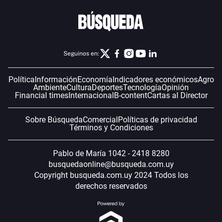
Seguinos en:
Política
Información
Economía
Indicadores económicos
Agro
Ambiente
Cultura
Deportes
Tecnología
Opinión
Financial times
Internacional
B-content
Cartas al Director
Sobre Búsqueda
Comercial
Políticas de privacidad
Términos y Condiciones
Pablo de María 1042 - 2418 8280
busquedaonline@busqueda.com.uy
Copyright busqueda.com.uy 2024 Todos los
derechos reservados