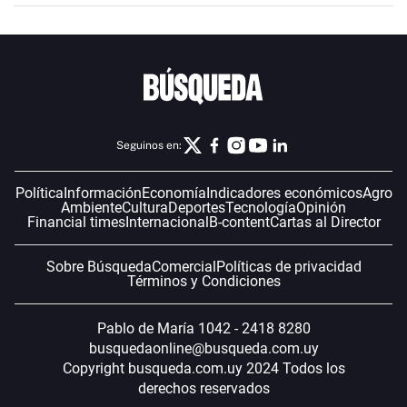
Seguinos en:
Política
Información
Economía
Indicadores económicos
Agro
Ambiente
Cultura
Deportes
Tecnología
Opinión
Financial times
Internacional
B-content
Cartas al Director
Sobre Búsqueda
Comercial
Políticas de privacidad
Términos y Condiciones
Pablo de María 1042 - 2418 8280
busquedaonline@busqueda.com.uy
Copyright busqueda.com.uy 2024 Todos los
derechos reservados