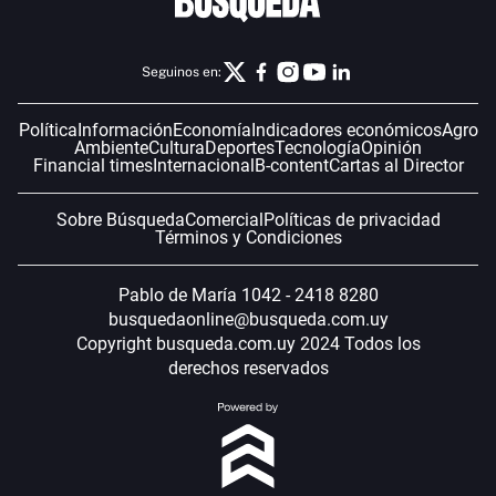
Seguinos en:
Política
Información
Economía
Indicadores económicos
Agro
Ambiente
Cultura
Deportes
Tecnología
Opinión
Financial times
Internacional
B-content
Cartas al Director
Sobre Búsqueda
Comercial
Políticas de privacidad
Términos y Condiciones
Pablo de María 1042 - 2418 8280
busquedaonline@busqueda.com.uy
Copyright busqueda.com.uy 2024 Todos los
derechos reservados