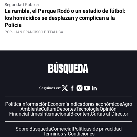
Seguridad Pública
La rambla, el Parque Rodó o un estadio de fútbol:
los homicidios se desplazan y complican a la
Policía
POR JUAN FRANCISCO PITTALUGA
Seguinos en:
Política
Información
Economía
Indicadores económicos
Agro
Ambiente
Cultura
Deportes
Tecnología
Opinión
Financial times
Internacional
B-content
Cartas al Director
Sobre Búsqueda
Comercial
Políticas de privacidad
Términos y Condiciones