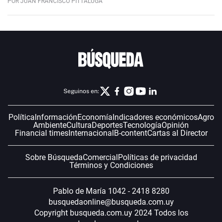
POR JUAN FRANCISCO PITTALUGA
Seguinos en:
Política
Información
Economía
Indicadores económicos
Agro
Ambiente
Cultura
Deportes
Tecnología
Opinión
Financial times
Internacional
B-content
Cartas al Director
Sobre Búsqueda
Comercial
Políticas de privacidad
Términos y Condiciones
Pablo de María 1042 - 2418 8280
busquedaonline@busqueda.com.uy
Copyright busqueda.com.uy 2024 Todos los