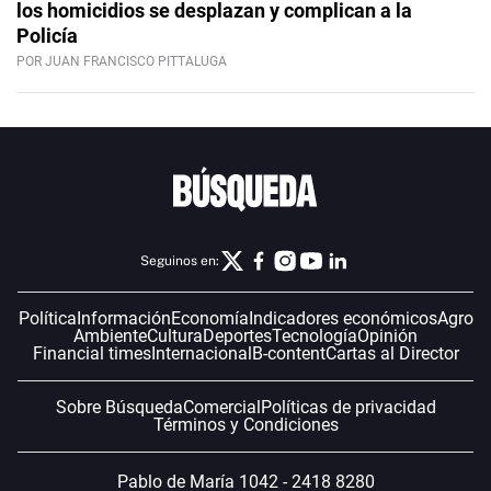
los homicidios se desplazan y complican a la
Policía
POR JUAN FRANCISCO PITTALUGA
Seguinos en:
Política
Información
Economía
Indicadores económicos
Agro
Ambiente
Cultura
Deportes
Tecnología
Opinión
Financial times
Internacional
B-content
Cartas al Director
Sobre Búsqueda
Comercial
Políticas de privacidad
Términos y Condiciones
Pablo de María 1042 - 2418 8280