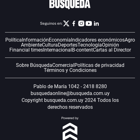
Seguinos en:
Política
Información
Economía
Indicadores económicos
Agro
Ambiente
Cultura
Deportes
Tecnología
Opinión
Financial times
Internacional
B-content
Cartas al Director
Sobre Búsqueda
Comercial
Políticas de privacidad
Términos y Condiciones
Pablo de María 1042 - 2418 8280
busquedaonline@busqueda.com.uy
Copyright busqueda.com.uy 2024 Todos los
derechos reservados