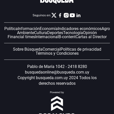
Seguinos en:
Política
Información
Economía
Indicadores económicos
Agro
Ambiente
Cultura
Deportes
Tecnología
Opinión
Financial times
Internacional
B-content
Cartas al Director
Sobre Búsqueda
Comercial
Políticas de privacidad
Términos y Condiciones
Pablo de María 1042 - 2418 8280
busquedaonline@busqueda.com.uy
Copyright busqueda.com.uy 2024 Todos los
derechos reservados