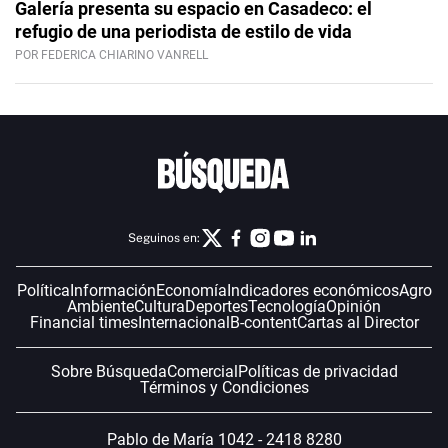
Galería presenta su espacio en Casadeco: el
refugio de una periodista de estilo de vida
POR FEDERICA CHIARINO VANRELL
Seguinos en:
Política
Información
Economía
Indicadores económicos
Agro
Ambiente
Cultura
Deportes
Tecnología
Opinión
Financial times
Internacional
B-content
Cartas al Director
Sobre Búsqueda
Comercial
Políticas de privacidad
Términos y Condiciones
Pablo de María 1042 - 2418 8280