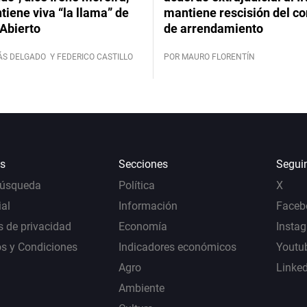
iene viva “la llama” de
mantiene rescisión del co
Abierto
de arrendamiento
ÁS DELGADO
Y FEDERICO CASTILLO
POR MAURO FLORENTÍN
s
Secciones
Segui
Búsqueda
Política
X
al
Información
Faceb
s de privacidad
Economía
Insta
s y Condiciones
Indicadores económicos
Youtu
Agro
Linke
Ambiente