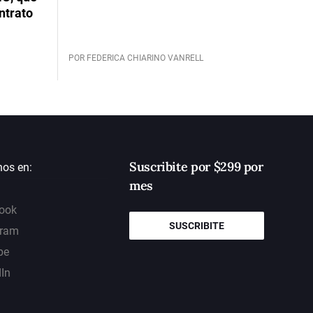
ntrato
POR FEDERICA CHIARINO VANRELL
Suscribite por $299 por
nos en:
mes
ook
SUSCRIBITE
gram
be
dIn