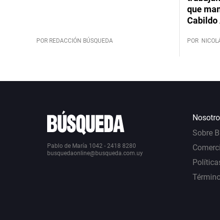
que mant
Cabildo 
POR REDACCIÓN BÚSQUEDA
POR
NICOL
Nosotro
Sobre 
Pablo de María 1042 - 2418 8280
Comerci
busquedaonline@busqueda.com.uy
Política
Término