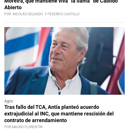
Moreira, que mantiene viva “la llama” de Cabildo
Abierto
POR
NICOLÁS DELGADO
Y FEDERICO CASTILLO
Agro
Tras fallo del TCA, Antía planteó acuerdo
extrajudicial al INC, que mantiene rescisión del
contrato de arrendamiento
POR MAURO FLORENTÍN