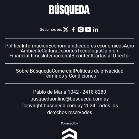
Seguinos en:
Política
Información
Economía
Indicadores económicos
Agro
Ambiente
Cultura
Deportes
Tecnología
Opinión
Financial times
Internacional
B-content
Cartas al Director
Sobre Búsqueda
Comercial
Políticas de privacidad
Términos y Condiciones
Pablo de María 1042 - 2418 8280
busquedaonline@busqueda.com.uy
Copyright busqueda.com.uy 2024 Todos los
derechos reservados