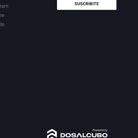
SUSCRIBITE
gram
be
dIn