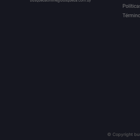
busquedaonline@busqueda.com.uy
Política
Término
© Copyright bu