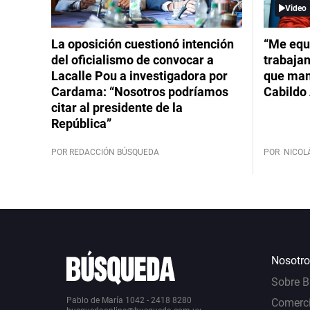
Video
La oposición cuestionó intención
“Me equ
del oficialismo de convocar a
trabajan
Lacalle Pou a investigadora por
que mant
Cardama: “Nosotros podríamos
Cabildo 
citar al presidente de la
República”
POR REDACCIÓN BÚSQUEDA
POR
NICOL
Nosotro
Sobre 
Pablo de María 1042 - 2418 8280
Comerci