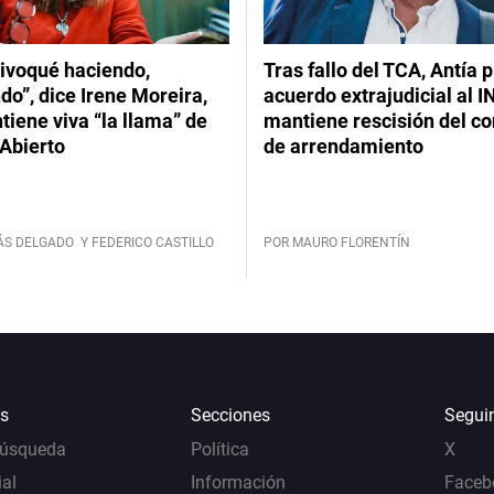
ivoqué haciendo,
Tras fallo del TCA, Antía 
do”, dice Irene Moreira,
acuerdo extrajudicial al I
iene viva “la llama” de
mantiene rescisión del co
Abierto
de arrendamiento
ÁS DELGADO
Y FEDERICO CASTILLO
POR MAURO FLORENTÍN
s
Secciones
Segui
Búsqueda
Política
X
al
Información
Faceb