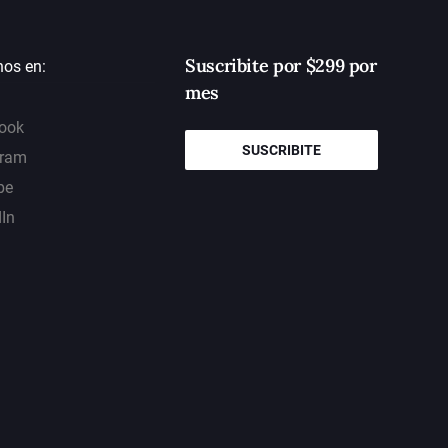
Suscribite por $299 por
nos en:
mes
ook
SUSCRIBITE
gram
be
dIn