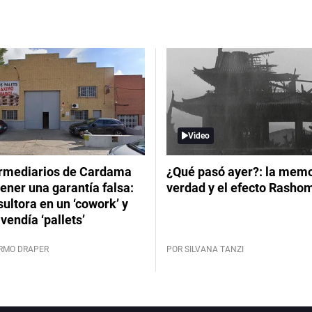
Video
ermediarios de Cardama
¿Qué pasó ayer?: la memor
ener una garantía falsa:
verdad y el efecto Rasho
ultora en un ‘cowork’ y
vendía ‘pallets’
ERMO DRAPER
POR SILVANA TANZI