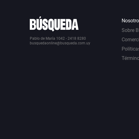
Nosotro
Sobre 
Pablo de María 1042 - 2418 8280
Comerci
busquedaonline@busqueda.com.uy
Política
Término