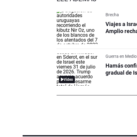
Brecha
Viajes a Isr
Amplio recha
Guerra en Medio
Hamás confir
gradual de I
Video