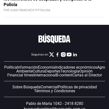
Policía
POR JUAN FRANCISCO PITTALUGA
Seguinos en:
Política
Información
Economía
Indicadores económicos
Agro
Ambiente
Cultura
Deportes
Tecnología
Opinión
Financial times
Internacional
B-content
Cartas al Director
Sobre Búsqueda
Comercial
Políticas de privacidad
Términos y Condiciones
Pablo de María 1042 - 2418 8280
busquedaonline@busqueda.com.uy