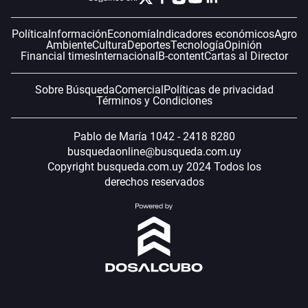
Política
Información
Economía
Indicadores económicos
Agro
Ambiente
Cultura
Deportes
Tecnología
Opinión
Financial times
Internacional
B-content
Cartas al Director
Sobre Búsqueda
Comercial
Políticas de privacidad
Términos y Condiciones
Pablo de María 1042 - 2418 8280
busquedaonline@busqueda.com.uy
Copyright busqueda.com.uy 2024 Todos los
derechos reservados