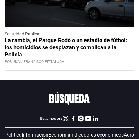
Seguridad Pública
La rambla, el Parque Rodó o un estadio de fútbol:
los homicidios se desplazan y complican a la
Policía
POR JUAN FRANCISCO PITTALUGA
Seguinos en:
Política
Información
Economía
Indicadores económicos
Agro