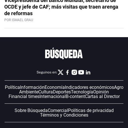
Vicepresidenta del Banco Mundial, secretario de
OCDE y jefe de CAF; más visitas que traen arenga
de reformas
POR ISMAEL GRAU
Seguinos en:
Política
Información
Economía
Indicadores económicos
Agro
Ambiente
Cultura
Deportes
Tecnología
Opinión
Financial times
Internacional
B-content
Cartas al Director
Sobre Búsqueda
Comercial
Políticas de privacidad
Términos y Condiciones