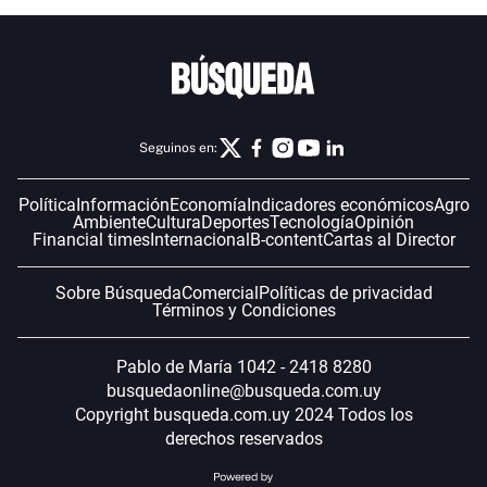
Seguinos en:
Política
Información
Economía
Indicadores económicos
Agro
Ambiente
Cultura
Deportes
Tecnología
Opinión
Financial times
Internacional
B-content
Cartas al Director
Sobre Búsqueda
Comercial
Políticas de privacidad
Términos y Condiciones
Pablo de María 1042 - 2418 8280
busquedaonline@busqueda.com.uy
Copyright busqueda.com.uy 2024 Todos los
derechos reservados