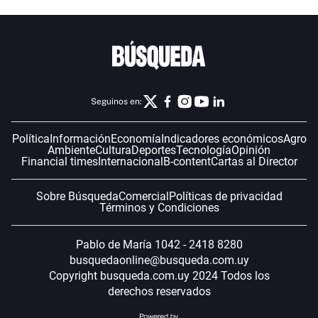
Seguinos en:
Política
Información
Economía
Indicadores económicos
Agro
Ambiente
Cultura
Deportes
Tecnología
Opinión
Financial times
Internacional
B-content
Cartas al Director
Sobre Búsqueda
Comercial
Políticas de privacidad
Términos y Condiciones
Pablo de María 1042 - 2418 8280
busquedaonline@busqueda.com.uy
Copyright busqueda.com.uy 2024 Todos los
derechos reservados