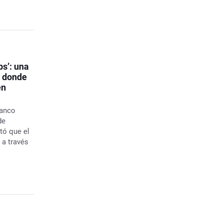
ps’: una
s donde
en
Banco
de
tó que el
 a través