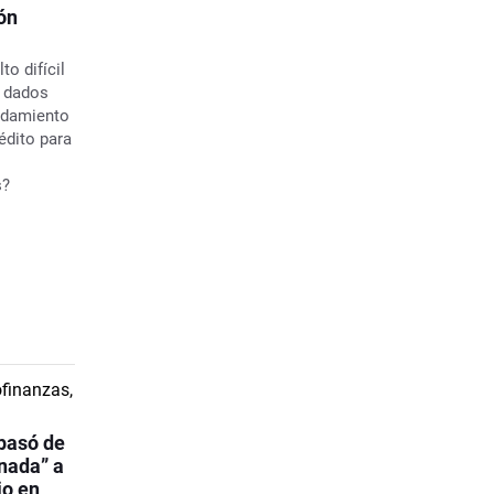
ón
to difícil
, dados
eudamiento
rédito para
s?
pasó de
nada” a
io en