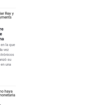
re
de
na
 en la que
da vez
ctrónicos
lanzó su
 en una