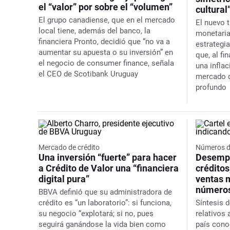
el “valor” por sobre el “volumen”
cultural
El grupo canadiense, que en el mercado
El nuevo t
local tiene, además del banco, la
monetaria,
financiera Pronto, decidió que “no va a
estrategia
aumentar su apuesta o su inversión” en
que, al fi
el negocio de
consumer finance
, señala
una infla
el CEO de Scotibank Uruguay
mercado d
profundo
Mercado de crédito
Números d
Una inversión “fuerte” para hacer
Desempl
a Crédito de Valor una “financiera
créditos
digital pura”
ventas 
número
BBVA definió que su administradora de
crédito es “un laboratorio”: si funciona,
Síntesis d
su negocio “explotará; si no, pues
relativos 
seguirá ganándose la vida bien como
país cono