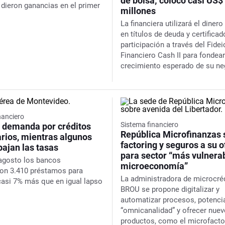
de bolsa; colocó casi US$
 dieron ganancias en el primer
millones
La financiera utilizará el diner
en títulos de deuda y certifica
participación a través del Fide
Financiero Cash II para fondear
crecimiento esperado de su n
nanciero
Sistema financiero
a demanda por créditos
República Microfinanzas
arios, mientras algunos
factoring y seguros a su o
bajan las tasas
para sector “más vulnerab
agosto los bancos
microeconomía”
on 3.410 préstamos para
La administradora de microcréd
 casi 7% más que en igual lapso
BROU se propone digitalizar y
automatizar procesos, potencia
“omnicanalidad” y ofrecer nue
productos, como el microfactor