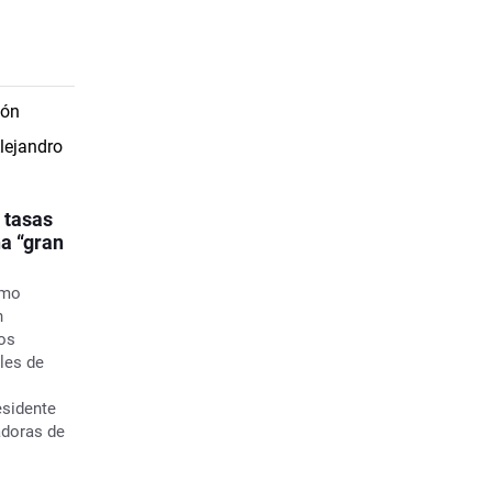
 tasas
a “gran
omo
n
los
les de
esidente
adoras de