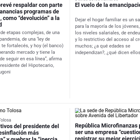
prevé respaldar con parte
El vuelo de la emancipaci
ganancias programas de
, como “devolución” a la
Dejar el hogar familiar es un sal
d
para la mayoría de los jóvenes
 de etapas complejas, de una
los niveles salariales, de end
pandemia, de una ‘ley de
y lo restrictivo del acceso al c
 te fortalecés, y hoy (el banco)
muchos; ¿a qué edades se
perando mercado y tiene la
independizan?, ¿qué dicen ello
de seguir en esa línea”, afirma
presidente del Hipotecario,
rugoni
Tolosa
República Microfinanzas 
tivos del presidente del
ser una empresa “cuestio
esinflación más
registrar su mejor ejercic
a” y quebrar la “inercia