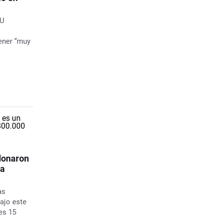
OU
ener “muy
donaron
 a
as
ajo este
es 15