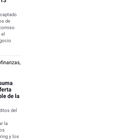
 13
o captado
dos de
icomiso
 el
egocio
 suma
ferta
le de la
itos del
r la
vos
ing y los