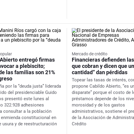
popular
Mercado de crédito
 Abierto entregó firmas
Financieras defienden las
vocar a plebiscito;
que cobran y dicen que un
de las familias son 21%
cantidad” dan pérdidas
greso
Topear las tasas de interés, c
a por la “deuda justa” liderada
propone Cabildo Abierto, “es u
tido del presidenciable Guido
disparate” porque el costo de 
os presentó este lunes al
préstamos depende de los nive
o 322.928 adhesiones
morosidad y de los gastos
a consultar a la población
administrativos, sostiene el pr
 enmienda constitucional en
de la Asociación de Administr
e usura y de reestructuración
Crédito
s