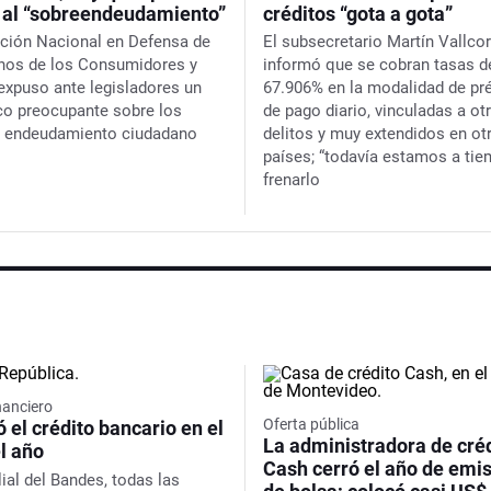
” al “sobreendeudamiento”
créditos “gota a gota”
ción Nacional en Defensa de
El subsecretario Martín Vallco
hos de los Consumidores y
informó que se cobran tasas d
expuso ante legisladores un
67.906% en la modalidad de p
co preocupante sobre los
de pago diario, vinculadas a ot
e endeudamiento ciudadano
delitos y muy extendidos en ot
países; “todavía estamos a tie
frenarlo
nanciero
Oferta pública
ó el crédito bancario en el
La administradora de cré
el año
Cash cerró el año de emi
ilial del Bandes, todas las