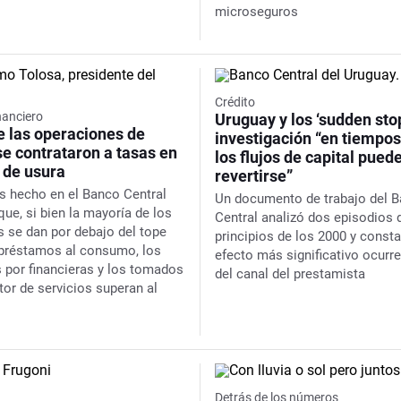
microseguros
Crédito
nanciero
Uruguay y los ‘sudden sto
e las operaciones de
investigación “en tiempo
se contrataron a tasas en
los flujos de capital pued
e de usura
revertirse”
is hecho en el Banco Central
Un documento de trabajo del 
ue, si bien la mayoría de los
Central analizó dos episodios 
 se dan por debajo del tope
principios de los 2000 y consta
s préstamos al consumo, los
efecto más significativo ocurre
 por financieras y los tomados
del canal del prestamista
tor de servicios superan al
Detrás de los números