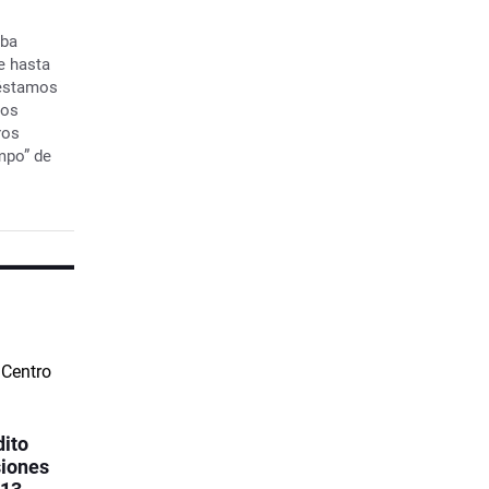
rba
e hasta
réstamos
ros
ros
mpo” de
dito
siones