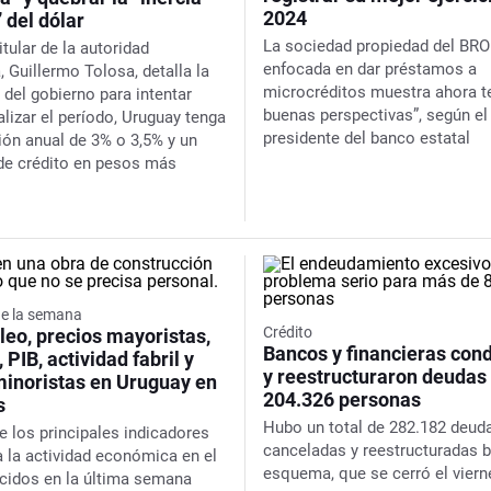
2024
” del dólar
La sociedad propiedad del BR
itular de la autoridad
enfocada en dar préstamos a
 Guillermo Tolosa, detalla la
microcréditos muestra ahora t
 del gobierno para intentar
buenas perspectivas”, según el
nalizar el período, Uruguay tenga
presidente del banco estatal
ción anual de 3% o 3,5% y un
e crédito en pesos más
e la semana
Crédito
eo, precios mayoristas,
Bancos y financieras con
, PIB, actividad fabril y
y reestructuraron deudas
minoristas en Uruguay en
204.326 personas
s
Hubo un total de 282.182 deud
e los principales indicadores
canceladas y reestructuradas b
a la actividad económica en el
esquema, que se cerró el viern
cidos en la última semana