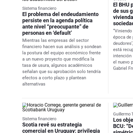
El BHU 
Sistema financiero
de sus 
El problema del endeudamiento
vivienda
persiste en la agenda política
socieda
ante nivel “preocupante” de
“Viniendo
personas en ‘default’
época de 
Mientras las empresas del sector
deudores’,
financiero hacen sus análisis y sondean
está recu
la postura del equipo económico frente
intención 
a un nuevo proyecto que modifica la
el nuevo 
tasa de usura, algunos académicos
Gabriel F
señalan que su aprobación solo tendría
efectos a corto plazo y plantean
alternativas
Guillermo 
Sistema financiero
Los obje
Scotia revé su estrategia
BCU: “D
comercial en Uruguay: privilegia
simétric