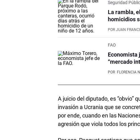
Seguridad Públi
La rambla, e
homicidios s
POR
JUAN FRANCI
FAO
Economista j
“mercado int
POR
FLORENCIA 
A juicio del diputado, es “obvio”
invasión a Ucrania que se concret
por ende, cuando en las Naciones
agresión que viola todos los prin