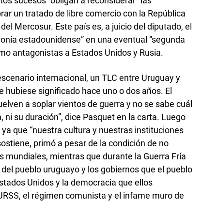
tos sucesos “obligan a reconsiderar” las
rar un tratado de libre comercio con la República
del Mercosur. Este país es, a juicio del diputado, el
emonía estadounidense” en una eventual “segunda
como antagonistas a Estados Unidos y Rusia.
escenario internacional, un TLC entre Uruguay y
e hubiese significado hace uno o dos años. El
elven a soplar vientos de guerra y no se sabe cuál
n, ni su duración”, dice Pasquet en la carta. Luego
 ya que “nuestra cultura y nuestras instituciones
sostiene, primó a pesar de la condición de no
as mundiales, mientras que durante la Guerra Fría
 del pueblo uruguayo y los gobiernos que el pueblo
 Estados Unidos y la democracia que ellos
 URSS, el régimen comunista y el infame muro de