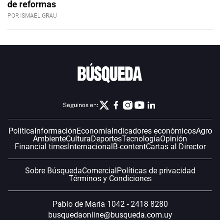
de reformas
POR ISMAEL GRAU
Seguinos en:
Política
Información
Economía
Indicadores económicos
Agro
Ambiente
Cultura
Deportes
Tecnología
Opinión
Financial times
Internacional
B-content
Cartas al Director
Sobre Búsqueda
Comercial
Políticas de privacidad
Términos y Condiciones
Pablo de María 1042 - 2418 8280
busquedaonline@busqueda.com.uy