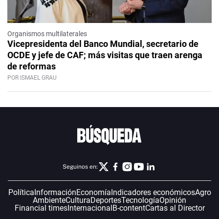
Organismos multilaterales
Vicepresidenta del Banco Mundial, secretario de
OCDE y jefe de CAF; más visitas que traen arenga
de reformas
POR ISMAEL GRAU
Seguinos en:
Política
Información
Economía
Indicadores económicos
Agro
Ambiente
Cultura
Deportes
Tecnología
Opinión
Financial times
Internacional
B-content
Cartas al Director