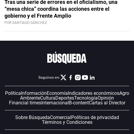
Tras una serie de errores en el oficialismo, una
“mesa chica” coordina las acciones entre el
gobierno y el Frente Amplio
POR SANTIAGO SÁNCHEZ
Seguinos en:
Política
Información
Economía
Indicadores económicos
Agro
Ambiente
Cultura
Deportes
Tecnología
Opinión
Financial times
Internacional
B-content
Cartas al Director
Sobre Búsqueda
Comercial
Políticas de privacidad
Términos y Condiciones