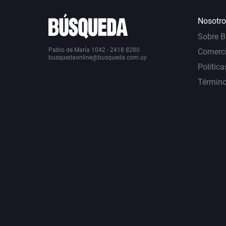
Nosotro
Sobre 
Pablo de María 1042 - 2418 8280
Comerci
busquedaonline@busqueda.com.uy
Política
Término