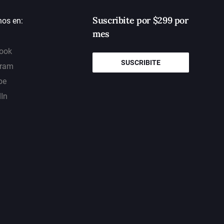
Suscribite por $299 por
nos en:
mes
ook
SUSCRIBITE
gram
be
dIn