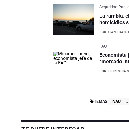
Seguridad Públi
La rambla, e
homicidios s
POR
JUAN FRANCI
FAO
Economista j
“mercado int
POR
FLORENCIA 
TEMAS:
INAU
J