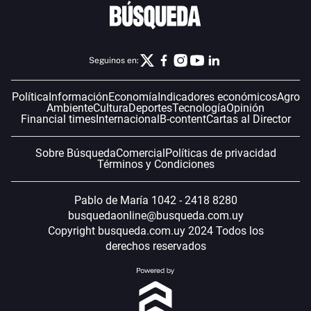
Seguinos en:
Política
Información
Economía
Indicadores económicos
Agro
Ambiente
Cultura
Deportes
Tecnología
Opinión
Financial times
Internacional
B-content
Cartas al Director
Sobre Búsqueda
Comercial
Políticas de privacidad
Términos y Condiciones
Pablo de María 1042 - 2418 8280
busquedaonline@busqueda.com.uy
Copyright busqueda.com.uy 2024 Todos los
derechos reservados