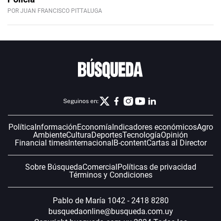
POR JUAN FRANCISCO PITTALUGA
Seguinos en:
Política
Información
Economía
Indicadores económicos
Agro
Ambiente
Cultura
Deportes
Tecnología
Opinión
Financial times
Internacional
B-content
Cartas al Director
Sobre Búsqueda
Comercial
Políticas de privacidad
Términos y Condiciones
Pablo de María 1042 - 2418 8280
busquedaonline@busqueda.com.uy