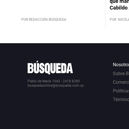
que mant
Cabildo 
POR REDACCIÓN BÚSQUEDA
POR
NICOL
Nosotro
Sobre 
Pablo de María 1042 - 2418 8280
Comerci
busquedaonline@busqueda.com.uy
Política
Término