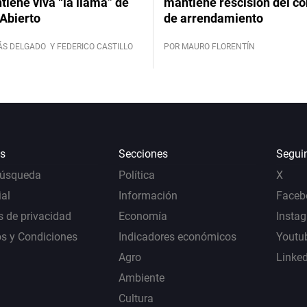
iene viva “la llama” de
mantiene rescisión del co
Abierto
de arrendamiento
ÁS DELGADO
Y FEDERICO CASTILLO
POR MAURO FLORENTÍN
s
Secciones
Segui
Búsqueda
Política
X
al
Información
Faceb
s de privacidad
Economía
Insta
s y Condiciones
Indicadores económicos
Youtu
Agro
Linke
Ambiente
Cultura