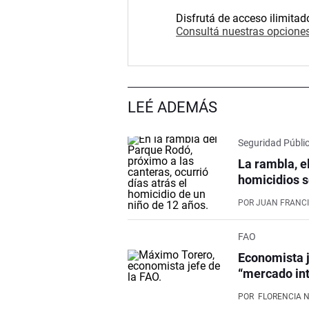
Disfrutá de acceso ilimitad
Consultá nuestras opciones
LEÉ ADEMÁS
Seguridad Públi
La rambla, e
homicidios s
POR
JUAN FRANCI
FAO
Economista j
“mercado int
POR
FLORENCIA 