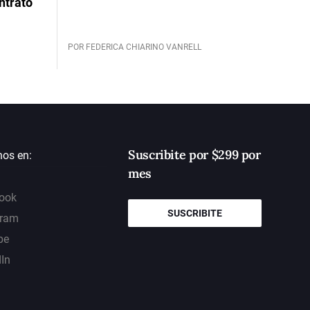
ntrato
POR FEDERICA CHIARINO VANRELL
Suscribite por $299 por
nos en:
mes
ook
SUSCRIBITE
gram
be
dIn