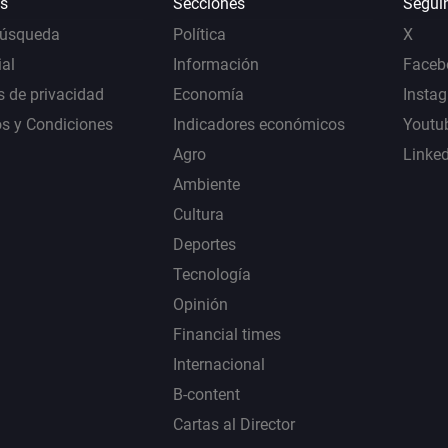
s
Secciones
Segui
Búsqueda
Política
X
al
Información
Faceb
s de privacidad
Economía
Insta
s y Condiciones
Indicadores económicos
Youtu
Agro
Linke
Ambiente
Cultura
Deportes
Tecnología
Opinión
Financial times
Internacional
B-content
Cartas al Director