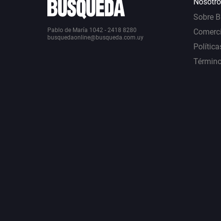
Nosotro
Sobre 
Pablo de María 1042 - 2418 8280
Comerci
busquedaonline@busqueda.com.uy
Política
Término