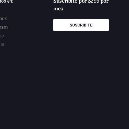
Suscribite por $299 por
nos en:
mes
ook
SUSCRIBITE
gram
be
dIn