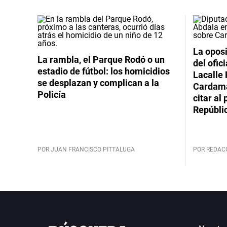
La oposi
La rambla, el Parque Rodó o un
del ofic
estadio de fútbol: los homicidios
Lacalle 
se desplazan y complican a la
Cardama
Policía
citar al
Repúbli
POR JUAN FRANCISCO PITTALUGA
POR REDAC