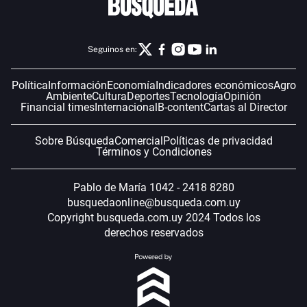
Seguinos en:
Política
Información
Economía
Indicadores económicos
Agro
Ambiente
Cultura
Deportes
Tecnología
Opinión
Financial times
Internacional
B-content
Cartas al Director
Sobre Búsqueda
Comercial
Políticas de privacidad
Términos y Condiciones
Pablo de María 1042 - 2418 8280
busquedaonline@busqueda.com.uy
Copyright busqueda.com.uy 2024 Todos los
derechos reservados