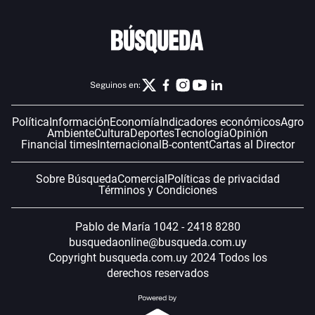
Seguinos en:
Política
Información
Economía
Indicadores económicos
Agro
Ambiente
Cultura
Deportes
Tecnología
Opinión
Financial times
Internacional
B-content
Cartas al Director
Sobre Búsqueda
Comercial
Políticas de privacidad
Términos y Condiciones
Pablo de María 1042 - 2418 8280
busquedaonline@busqueda.com.uy
Copyright busqueda.com.uy 2024 Todos los
derechos reservados