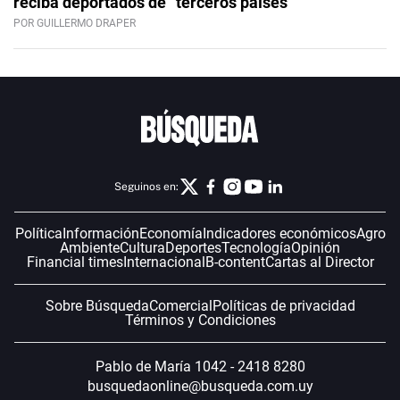
reciba deportados de “terceros países”
POR GUILLERMO DRAPER
Seguinos en:
Política
Información
Economía
Indicadores económicos
Agro
Ambiente
Cultura
Deportes
Tecnología
Opinión
Financial times
Internacional
B-content
Cartas al Director
Sobre Búsqueda
Comercial
Políticas de privacidad
Términos y Condiciones
Pablo de María 1042 - 2418 8280
busquedaonline@busqueda.com.uy