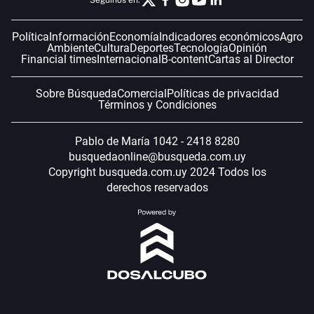
Seguinos en:
Política
Información
Economía
Indicadores económicos
Agro
Ambiente
Cultura
Deportes
Tecnología
Opinión
Financial times
Internacional
B-content
Cartas al Director
Sobre Búsqueda
Comercial
Políticas de privacidad
Términos y Condiciones
Pablo de María 1042 - 2418 8280
busquedaonline@busqueda.com.uy
Copyright busqueda.com.uy 2024 Todos los
derechos reservados