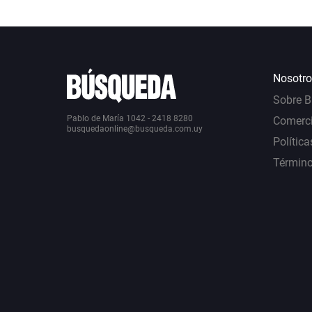
Nosotro
Sobre 
Pablo de María 1042 - 2418 8280
Comerci
busquedaonline@busqueda.com.uy
Política
Término