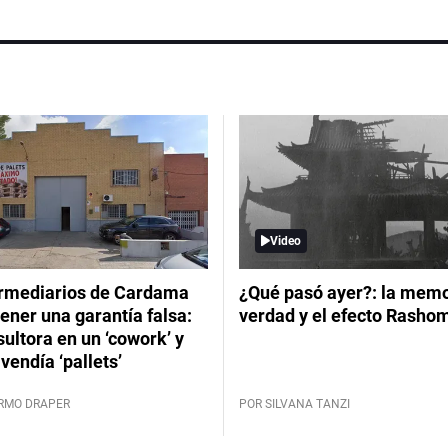
Video
ermediarios de Cardama
¿Qué pasó ayer?: la memor
ener una garantía falsa:
verdad y el efecto Rasho
ultora en un ‘cowork’ y
vendía ‘pallets’
ERMO DRAPER
POR SILVANA TANZI