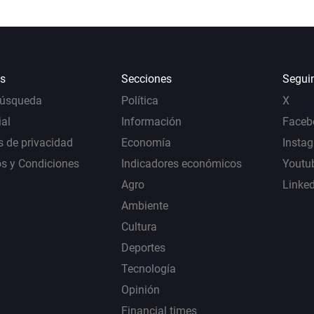
s
Secciones
Segui
Búsqueda
Política
X
al
Información
Faceb
s de privacidad
Economía
Insta
s y Condiciones
Indicadores económicos
Youtu
Agro
Linke
Ambiente
Cultura
Deportes
Tecnología
Opinión
Financial times