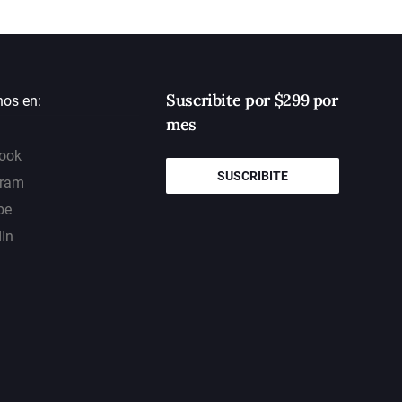
Suscribite por $299 por
nos en:
mes
ook
SUSCRIBITE
gram
be
dIn