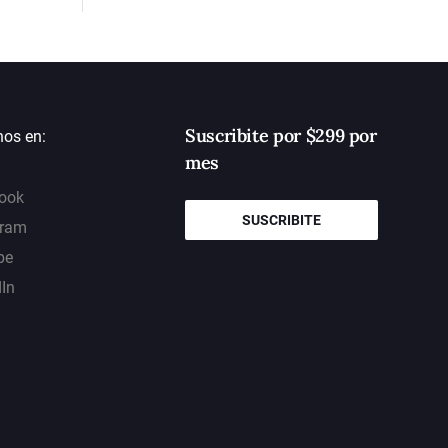
Suscribite por $299 por
nos en:
mes
ook
SUSCRIBITE
gram
be
dIn