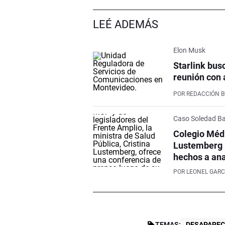
LEÉ ADEMÁS
Elon Musk
Starlink bus
reunión con 
POR
REDACCIÓN 
Caso Soledad Ba
Colegio Médi
Lustemberg p
hechos a ana
POR
LEONEL GARC
TEMAS:
DESAPAREC