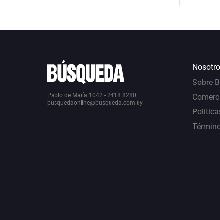
Nosotro
Sobre 
Pablo de María 1042 - 2418 8280
Comerci
busquedaonline@busqueda.com.uy
Política
Término