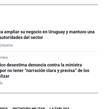
ca ampliar su negocio en Uruguay y mantuvo una
autoridades del sector
BÚSQUEDA
rrera
co desestima denuncia contra la ministra
or no tener “narración clara y precisa” de los
lizar
ÍA
IDOS
DICTADURA MILITAR
LA TABLADA