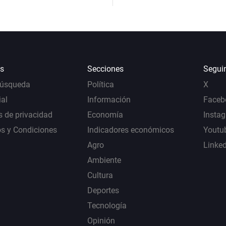
s
Secciones
Segui
Búsqueda
Política
X
al
Información
Faceb
s de privacidad
Economía
Insta
s y Condiciones
Indicadores económicos
Youtu
Agro
Linke
Ambiente
Cultura
Deportes
Tecnología
Opinión