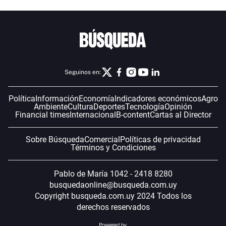
Seguinos en:
Política
Información
Economía
Indicadores económicos
Agro
Ambiente
Cultura
Deportes
Tecnología
Opinión
Financial times
Internacional
B-content
Cartas al Director
Sobre Búsqueda
Comercial
Políticas de privacidad
Términos y Condiciones
Pablo de María 1042 - 2418 8280
busquedaonline@busqueda.com.uy
Copyright busqueda.com.uy 2024 Todos los
derechos reservados