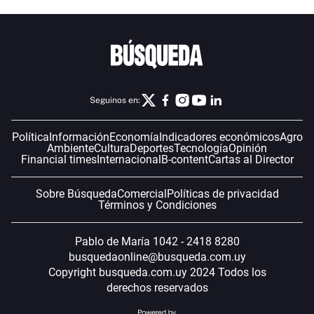
Seguinos en:
Política
Información
Economía
Indicadores económicos
Agro
Ambiente
Cultura
Deportes
Tecnología
Opinión
Financial times
Internacional
B-content
Cartas al Director
Sobre Búsqueda
Comercial
Políticas de privacidad
Términos y Condiciones
Pablo de María 1042 - 2418 8280
busquedaonline@busqueda.com.uy
Copyright busqueda.com.uy 2024 Todos los
derechos reservados