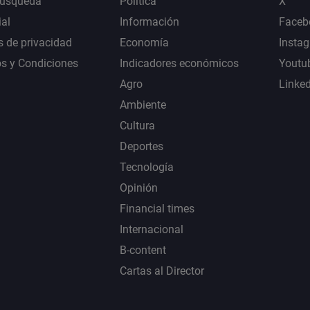
Búsqueda
Política
X
al
Información
Faceb
s de privacidad
Economía
Insta
s y Condiciones
Indicadores económicos
Youtu
Agro
Linke
Ambiente
Cultura
Deportes
Tecnología
Opinión
Financial times
Internacional
B-content
Cartas al Director