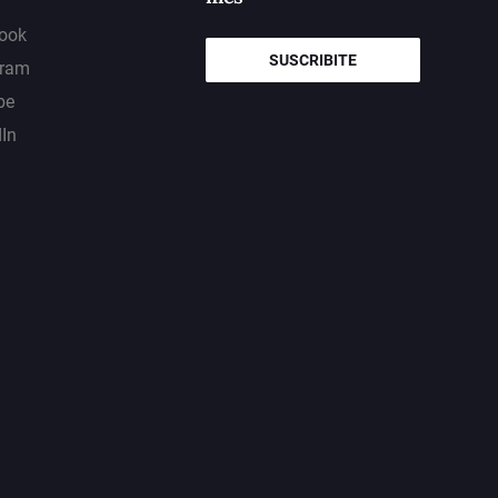
ook
SUSCRIBITE
gram
be
dIn