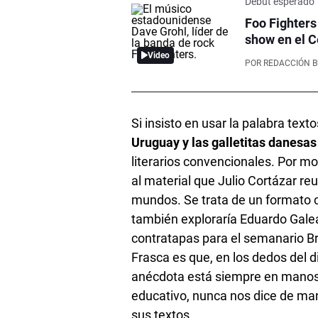
Debut esperado
Foo Fighters
show en el C
Video
POR
REDACCIÓN 
Si insisto en usar la palabra tex
Uruguay y las galletitas danesa
literarios convencionales. Por m
al material que Julio Cortázar reu
mundos. Se trata de un formato c
también exploraría Eduardo Galea
contratapas para el semanario Bre
Frasca es que, en los dedos del d
anécdota está siempre en manos d
educativo, nunca nos dice de ma
sus textos.