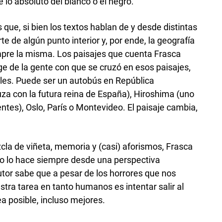
 lo absoluto del blanco o el negro.
s que, si bien los textos hablan de y desde distintas
e de algún punto interior y, por ende, la geografía
mpre la misma. Los paisajes que cuenta Frasca
ge de la gente con que se cruzó en esos paisajes,
les. Puede ser un autobús en República
uza con la futura reina de España), Hiroshima (uno
ntes), Oslo, París o Montevideo. El paisaje cambia,
zcla de viñeta, memoria y (casi) aforismos, Frasca
ero lo hace siempre desde una perspectiva
utor sabe que a pesar de los horrores que nos
stra tarea en tanto humanos es intentar salir al
ea posible, incluso mejores.