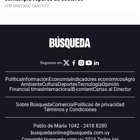
POR SANTIAGO SÁNCHEZ
Seguinos en:
Política
Información
Economía
Indicadores económicos
Agro
Ambiente
Cultura
Deportes
Tecnología
Opinión
Financial times
Internacional
B-content
Cartas al Director
Sobre Búsqueda
Comercial
Políticas de privacidad
Términos y Condiciones
Pablo de María 1042 - 2418 8280
busquedaonline@busqueda.com.uy
Copyright busqueda.com.uy 2024 Todos los