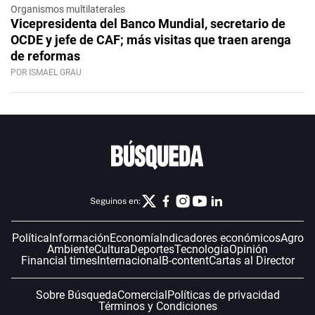
Organismos multilaterales
Vicepresidenta del Banco Mundial, secretario de
OCDE y jefe de CAF; más visitas que traen arenga
de reformas
POR ISMAEL GRAU
Seguinos en:
Política
Información
Economía
Indicadores económicos
Agro
Ambiente
Cultura
Deportes
Tecnología
Opinión
Financial times
Internacional
B-content
Cartas al Director
Sobre Búsqueda
Comercial
Políticas de privacidad
Términos y Condiciones