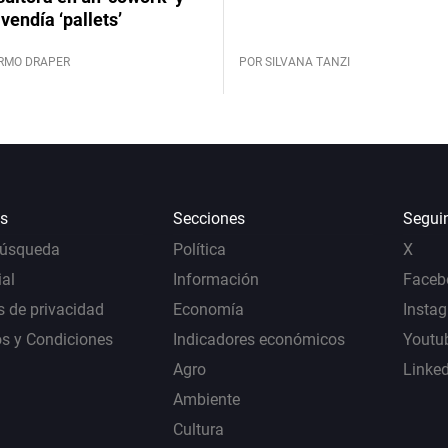
vendía ‘pallets’
ERMO DRAPER
POR SILVANA TANZI
s
Secciones
Segui
Búsqueda
Política
X
al
Información
Faceb
s de privacidad
Economía
Insta
s y Condiciones
Indicadores económicos
Youtu
Agro
Linke
Ambiente
Cultura