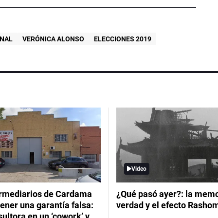
ONAL
VERÓNICA ALONSO
ELECCIONES 2019
Video
ermediarios de Cardama
¿Qué pasó ayer?: la memor
ener una garantía falsa:
verdad y el efecto Rasho
ultora en un ‘cowork’ y