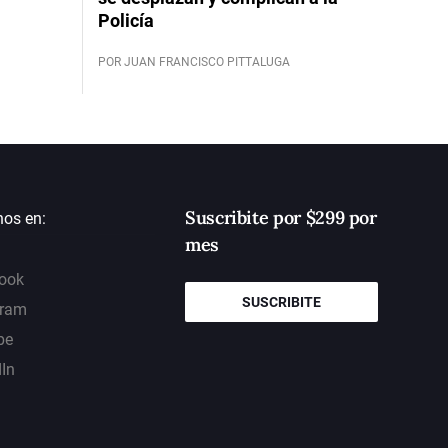
Policía
POR JUAN FRANCISCO PITTALUGA
Suscribite por $299 por
nos en:
mes
ook
SUSCRIBITE
gram
be
dIn