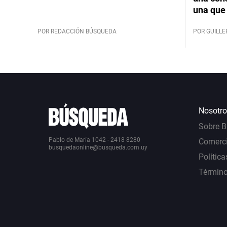
una que 
POR REDACCIÓN BÚSQUEDA
POR GUILL
Nosotro
Sobre 
Pablo de María 1042 - 2418 8280
Comerci
busquedaonline@busqueda.com.uy
Política
Término