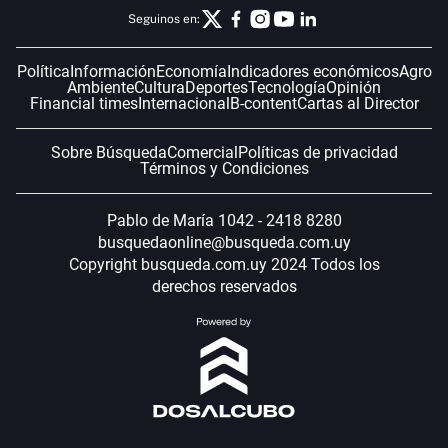
Seguinos en:
Política
Información
Economía
Indicadores económicos
Agro
Ambiente
Cultura
Deportes
Tecnología
Opinión
Financial times
Internacional
B-content
Cartas al Director
Sobre Búsqueda
Comercial
Políticas de privacidad
Términos y Condiciones
Pablo de María 1042 - 2418 8280
busquedaonline@busqueda.com.uy
Copyright busqueda.com.uy 2024 Todos los
derechos reservados